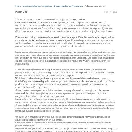
Inicio
›
Documentales por categorías
›
Documentales de Naturaleza
›
Adaptación al clima
Planet Doc
30 - 07 - 2016
Y Australia seguía ganando norte en su lento viaje por el océano Indico.
Cuanto más se acercaba al trópico de Capricornio más templado se volvía el clima.
La
vegetación se abrió en grandes praderas a lo largo de vastos territorios antaño ocupados por las
selvas. Los pastos se adueñaron del paisaje y aparecieron nuevos colonos zoológicos, algunos de
ellos parientes cercanos de aquellos que aún viven escondidos en las últimas junglas australianas.
El emú es un primo hermano del casuario pero su adaptación a las praderas le ha permitido
extenderse por Australia en un área mucho mayor.
Cuando llega el momento de reproducirse
son los machos los que hace prácticamente todo el trabajo. En algún lugar recogido desde el que
puedan escrutar los alrededores, el macho prepara un nido sencillo.
Las praderas abiertas eran un campo de experimentación nuevo para los animales australianos. Para
sobrevivir aquí hacía falta no sólo ser capaz de resistir la sequía estacional y alimentarse de hierbas,
sino que además había que poder huir de los enemigos a gran velocidad. Las poderosas patas de los
emúes les permitieron correr a cincuenta kilómetros por hora. Pero ¿Cómo lo consiguieron los
marsupiales?
Fuera del abrigo protector del bosque no había árboles en los que refugiarse y la comida era
principalmente pasto. Y, sin embargo, las praderas iban a ser el lugar donde se desarrollaría el grupo
de animales más emblemático del continente: los canguros.
Wallabies, pademelons, wallaroos y canguros propiamente dichos se hicieron con una
dentición y un sistema digestivo que les permitía alimentarse de las correosas hierbas.
En las
praderas estaban más expuestos, especialmente en la fase de cría, pero la propia naturaleza
marsupial les sirvió de gran ayuda.
Cuando tenían que emprender la huida metían a sus pequeños en los marsupios y huían a gran
velocidad. La bolsa marsupial suplía a las selvas protectoras para estos inexpertos y jóvenes
canguros. Aquí había cobijo, protección y comida.
Las adaptaciones de los canguros no acabaron ahí. El desarrollo de una poderosa cola les dio un
apoyo gracias al cual podían erguirse y permanecer levantados por encima de las hierbas escrutando
el despejado horizonte. La cola completaba, además, el arma adaptativa más importante de cuantas
desarrollaron: unas poderosas patas que les permitían huir a gran velocidad y hacerlo saltando, una
forma que evitaba los obstáculos del terreno.
Un quoll, un marsupial carnívoro al que los colonos denominaron gato nativo para distinguirlo de
aquellos domésticos que trajeron en sus barcos.
Como los gatos auténticos los quolls son expertos cazadores y la noche australiana está llena de
presas potenciales.
Los insectos son parte importante en la dieta de este pequeño y silencioso cazador nocturno, así que la
formación del despoblado le vino bien. Las flores trajeron insectos y la caza se hizo más fácil. Pero