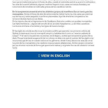
hace aproximadamente quince millones de años, cuando el continente austral se acercó lo suficiente a
las islas de la actual Indonesia, algunos roedores llegaron a sus costas en troncos flotantes y se
convirtieron de inmediato en codiciadas presas de los cazadores nativos.
En la competencia ancestral entre los distintos grupos de mamíferos fue un tanto para los
marsupiales.
Veinte millones de años de aislamiento les habían hecho los más aptos para dominar
sus territorios y estos pequeños mamíferos placentados, lejos de ofrecerles competencia, les
sirvieron de plato fuerte en sus dietas.
En los lejanos días de la fragmentación de Gondwana, Australia contaba con grandes marsupiales.
Los había herbívoros – algunos del tamaño de los actuales hipopótamos – y terribles cazadores
carnívoros similares a los leones y los tigres de nuestro tiempo.
El fascógalo de cola de escoba no es la simpática ardilla que aparenta. Los primeros colonos de
Sydney le bautizaron como el marsupial vampiro y hablaban de él como un “asesino sediento de
sangre”. Y tal vez lo sea para las cucarachas, escarabajos y arañas que componen el grueso de su
dieta. Porque la evidente exageración de los colonos se debe más que al carácter del fascógalo a las
incursiones que de vez en cuando realiza en los gallineros, donde mata y devora las aves de corral.
La unión de los marsupiales y los roedores impuso nuevas adaptaciones. Ambos grupos competían
por los mismos recursos de forma que aparecieron nuevas y originales formas de sobrevivir en esta
lucha.
VIEW IN ENGLISH