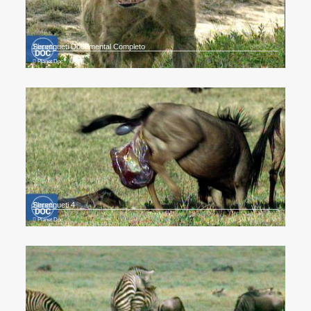
Serengueti Documental Completo
Planet Doc
Serengueti 4
Planet Doc