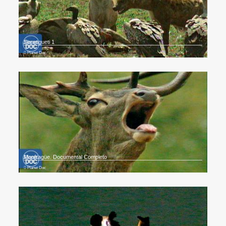
Serengueti 1
Planet Doc
Monfragüe. Documental Completo
Planet Doc