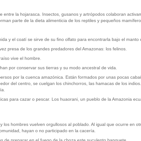
e entre la hojarasca. Insectos, gusanos y artrópodos colaboran activa
forman parte de la dieta alimenticia de los reptiles y pequeños mamífer
da y el coatí se sirve de su fino olfato para encontrarla bajo el manto 
ez presa de los grandes predadores del Amazonas: los felinos.
raíso vive el hombre.
luchan por conservar sus tierras y su modo ancestral de vida.
persos por la cuenca amazónica. Están formados por unas pocas cabañ
dedor del centro, se cuelgan los chinchorros, las hamacas de los indios
ía.
cticas para cazar o pescar. Los huaorani, un pueblo de la Amazonia ecua
 los hombres vuelven orgullosos al poblado. Al igual que ocurre en otra
omunidad, hayan o no participado en la cacería.
s de preparar en el fuego de la choza este suculento banquete.