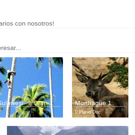
rios con nosotros!
resar...
 Sulawesi
Monfragüe 1
Planet Doc