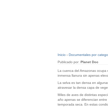
Inicio
›
Documentales por catego
Publicado por:
Planet Doc
La cuenca del Amazonas ocupa má
inmensa llanura sin apenas eleva
La selva es tan densa en algunas 
atravesar la densa capa de veget
Miles de aves de distintas espec
año apenas se diferencian entre 
temporada seca. En estas condi