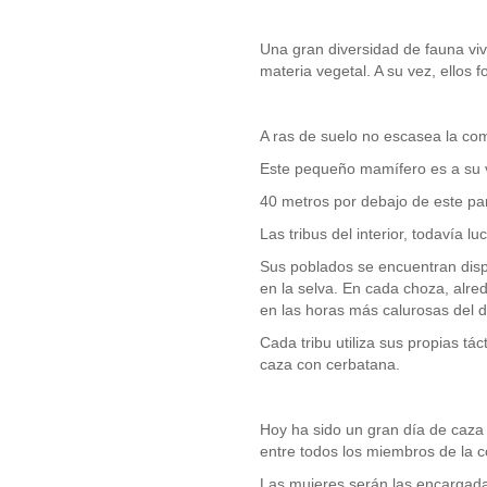
Una gran diversidad de fauna viv
materia vegetal. A su vez, ellos 
A ras de suelo no escasea la comi
Este pequeño mamífero es a su v
40 metros por debajo de este pa
Las tribus del interior, todavía 
Sus poblados se encuentran dis
en la selva. En cada choza, alre
en las horas más calurosas del d
Cada tribu utiliza sus propias tá
caza con cerbatana.
Hoy ha sido un gran día de caza y
entre todos los miembros de la c
Las mujeres serán las encargada