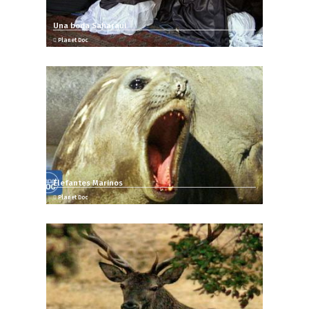
Una boda Saharaui
Planet Doc
Elefantes Marinos
Planet Doc