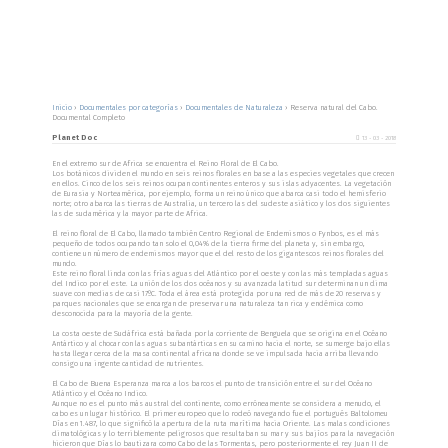
Inicio
›
Documentales por categorías
›
Documentales de Naturaleza
›
Reserva natural del Cabo.
Documental Completo
Planet Doc
13 - 03 - 2018
En el extremo sur de Africa se encuentra el Reino Floral de El Cabo.
Los botánicos dividen el mundo en seis reinos florales en base a las especies vegetales que crecen
en ellos. Cinco de los seis reinos ocupan continentes enteros y sus islas adyacentes. La vegetación
de Eurasia y Norteamérica, por ejemplo, forma un reino único que abarca casi todo el hemisferio
norte; otro abarca las tierras de Australia, un tercero las del sudeste asiático y los dos siguientes
las de sudamérica y la mayor parte de Africa.
El reino floral de El Cabo, llamado también Centro Regional de Endemismos o Fynbos, es el más
pequeño de todos ocupando tan solo el 0,04% de la tierra firme del planeta y, sin embargo,
contiene un número de endemismos mayor que el del resto de los gigantescos reinos florales del
mundo.
Este reino floral linda con las frías aguas del Atlántico por el oeste y con las más templadas aguas
del Indico por el este. La unión de los dos océanos y su avanzada latitud sur determinan un clima
suave con medias de casi 17ºC. Toda el área está protegida por una red de más de 20 reservas y
parques nacionales que se encargan de preservar una naturaleza tan rica y endémica como
desconocida para la mayoría de la gente.
La costa oeste de Sudáfrica está bañada por la corriente de Benguela que se origina en el Océano
Antártico y al chocar con las aguas subantárticas en su camino hacia el norte, se sumerge bajo ellas
hasta llegar cerca de la masa continental africana donde se ve impulsada hacia arriba llevando
consigo una ingente cantidad de nutrientes.
El Cabo de Buena Esperanza marca a los barcos el punto de transición entre el sur del Océano
Atlántico y el Océano Indico.
Aunque no es el punto más austral del continente, como erróneamente se considera a menudo, el
cabo es un lugar histórico. El primer europeo que lo rodeó navegando fue el portugués Baltolomeu
Días en 1.487, lo que significó la apertura de la ruta marítima hacia Oriente. Las malas condiciones
climatológicas y lo terriblemente peligrosos que resultaban su mar y sus bajíos para la navegación
hicieron que Días lo bautizara como Cabo de las Tormentas, pero posteriormente el rey Juan II de