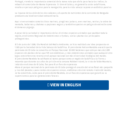
Portugal, viendo la importancia comercial de la nueva ruta que abría paso hacia las Indias, lo
rebautizó como Cabo de Buena Esperanza. Si bien el Cabo y, en general la costa sudafricana,
resulta un paisaje peligroso para la navegación, para la vida salvaje supone un auténtico paraíso.
La riqueza de la unión de los dos océanos y el aporte de nutrientes de la corriente de Benguela
producen una biodiversidad extraordinaria.
Aqui viven animales como los Osos marinos, pingüinos jackass, aves marinas, nutrias, la cebra de
montaña, babuinos y chakmas o papiones negros y también especies en peligro de extinción como
el damasco pigargo.
A pesar de la variedad e importancia de las distintas especies animales que pueblan toda la
región, en el Centro Regional de Endemismos o Fynbos, son las plantas las principales
protagonistas.
El 5 de Junio de 1.998, Día Mundial del Medio Ambiente, se hizo realidad una idea propuesta en
1.929 por la Sociedad de la Vida Salvaje de Sudáfrica. El presidente Nelson Mandela anunció que la
península de El Cabo se convertía en Parque Nacional. 30.000 hectáreas que cobijan más de 2.285
especies de plantas de las que 105 son endémicas, y más endemismos animales que cualquier otro
lugar, convierten esta reserva en el parque nacional con más diversidad biológica del mundo.
El presidente Mandela ha calificado al nuevo parque como un regalo de Sudáfrica a la Tierra y
recuerda que durante sus años de prisión en la cercana Robben Island, la vista de Table Mountain,
incluida en el área de El Cabo, fue para él un faro de esperanza.
Ahora el parque nacional de la península de El Cabo protege el corazón del reino floral más pequeño
y rico del planeta y para cientos de especies únicas, endémicas de este remoto rincón del mundo,
se ha convertido, como para el presidente Mandela, en un foco de esperanza que garantiza su
supervivencia para las generaciones futuras.
VIEW IN ENGLISH