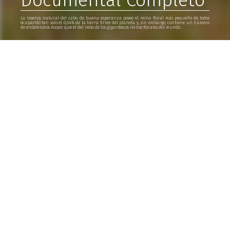
Documental Completo
La reserva natural del cabo de buena esperanza posee el reino floral más pequeño de todos
ocupando tan solo el 0,04% de la tierra firme del planeta y, sin embargo, contiene un número
de endemismos mayor que el del resto de los gigantescos reinos florales del mundo.