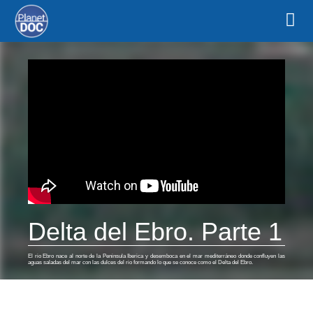
Delta del Ebro. Parte 1
El rio Ebro nace al norte de la Peninsula Iberica y desemboca en el mar mediterráneo donde confluyen las
aguas saladas del mar con las dulces del rio formando lo que se conoce como el Delta del Ebro.