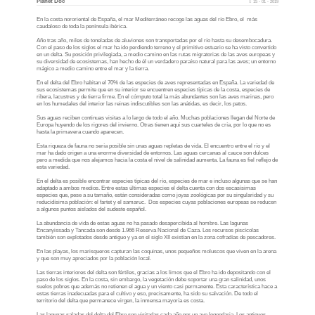
Planet Doc
15 - 01 - 2019
En la costa nororiental de España, el mar Mediterráneo recoge las aguas del río Ebro, el más
caudaloso de toda la península ibérica.
Año tras año, miles de toneladas de aluviones son transportadas por el río hasta su desembocadura.
Con el paso de los siglos el mar ha ido perdiendo terreno y el primitivo estuario se ha visto convertido
en un delta. Su posición privilegiada, a medio camino en las rutas migratorias de las aves europeas y
su diversidad de ecosistemas, han hecho de él un verdadero paraíso natural para las aves; un entorno
mágico a medio camino entre el mar y la tierra.
En el delta del Ebro habitan el 70% de las especies de aves representadas en España. La variedad de
sus ecosistemas permite que en su interior se encuentren especies típicas de la costa, especies de
ribera, lacustres y de tierra firme. En el cómputo total la más abundantes son las aves marinas, pero
en los humedales del interior las reinas indiscutibles son las anátidas, es decir, los patos.
Sus aguas reciben continuas visitas a lo largo de todo el año. Muchas poblaciones llegan del Norte de
Europa huyendo de los rigores del invierno. Otras tienen aquí sus cuarteles de cría, por lo que no es
hasta la primavera cuando aparecen.
Esta riqueza de fauna no sería posible sin unas aguas repletas de vida. El encuentro entre el río y el
mar ha dado origen a una enorme diversidad de entornos. Las aguas cercanas al cauce son dulces
pero a medida que nos alejamos hacia la costa el nivel de salinidad aumenta. La fauna es fiel reflejo de
esta variedad.
En el delta es posible encontrar especies típicas del río, especies de mar e incluso algunas que se han
adaptado a ambos medios. Entre estas últimas especies el delta cuenta con dos escasísimas
especies que, pese a su tamaño, están consideradas como joyas zoológicas por su singularidad y su
reducidísima población: el fartet y el samaruc. Dos especies cuyas poblaciones europeas se reducen
a algunos puntos aislados del sudeste español.
La abundancia de vida de estas aguas no ha pasado desapercibida al hombre. Las lagunas
Encanyissada y Tancada son desde 1.966 Reserva Nacional de Caza. Los recursos piscícolas
también son explotados desde antiguo y ya en el siglo XII existían en la zona cofradías de pescadores.
En las playas, los marisqueros capturan las coquinas, unos pequeños moluscos que viven en la arena
y que son muy apreciados por la población local.
Las tierras interiores del delta son fértiles, gracias a los limos que el Ebro ha ido depositando con el
paso de los siglos. En la costa, sin embargo, la vegetación debe soportar una gran salinidad, unos
suelos pobres que además no retienen el agua y un viento casi permanente. Esta característica hace a
estas tierras inadecuadas para el cultivo y eso, precisamente, ha sido su salvación. De todo el
territorio del delta que permanece virgen, la inmensa mayoría es costa.
Las lagunas saladas del delta del Ebro son visitadas cada año por un ave legendaria. Los antiguos