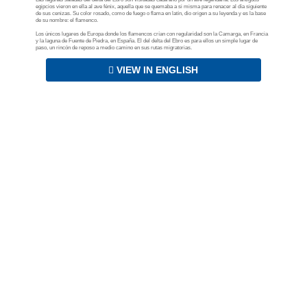
egipcios vieron en ella al ave fénix, aquella que se quemaba a si misma para renacer al día siguiente
de sus cenizas. Su color rosado, como de fuego o flama en latín, dio origen a su leyenda y es la base
de su nombre: el flamenco.
Los únicos lugares de Europa donde los flamencos crían con regularidad son la Camarga, en Francia
y la laguna de Fuente de Piedra, en España. El del delta del Ebro es para ellos un simple lugar de
paso, un rincón de reposo a medio camino en sus rutas migratorias.
VIEW IN ENGLISH