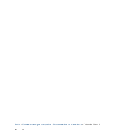
Inicio
›
Documentales por categorías
›
Documentales de Naturaleza
›
Delta del Ebro. 1