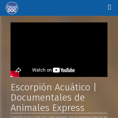
Escorpión Acuático |
Documentales de
Animales Express
El escorpión acuático o Nepa, es un insecto depredador. Rara vez abandona el agua, tan sólo