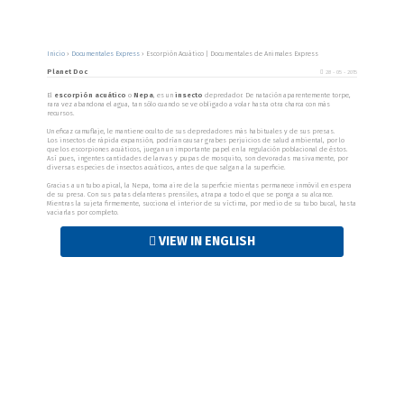
Inicio
›
Documentales Express
›
Escorpión Acuático | Documentales de Animales Express
Planet Doc
28 - 05 - 2015
El
escorpión acuático
o
Nepa
, es un
insecto
depredador. De natación aparentemente torpe,
rara vez abandona el agua, tan sólo cuando se ve obligado a volar hasta otra charca con más
recursos.
Un eficaz camuflaje, le mantiene oculto de sus depredadores más habituales y de sus presas.
Los insectos de rápida expansión, podrían causar grabes perjuicios de salud ambiental, por lo
que los escorpiones acuáticos, juegan un importante papel en la regulación poblacional de éstos.
Así pues, ingentes cantidades de larvas y pupas de mosquito, son devoradas masivamente, por
diversas especies de insectos acuáticos, antes de que salgan a la superficie.
Gracias a un tubo apical, la Nepa, toma aire de la superficie mientas permanece inmóvil en espera
de su presa. Con sus patas delanteras prensiles, atrapa a todo el que se ponga a su alcance.
Mientras la sujeta firmemente, succiona el interior de su víctima, por medio de su tubo bucal, hasta
vaciarlas por completo.
VIEW IN ENGLISH